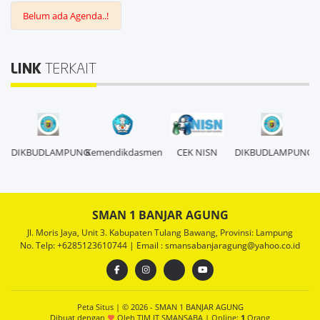
Belum ada Agenda..!
LINK
TERKAIT
DIKBUDLAMPUNG
Kemendikdasmen
CEK NISN
DIKBUDLAMPUNG
SMAN 1 BANJAR AGUNG
Jl. Moris Jaya, Unit 3. Kabupaten Tulang Bawang, Provinsi: Lampung
No. Telp: +6285123610744 | Email : smansabanjaragung@yahoo.co.id
Peta Situs
| © 2026 - SMAN 1 BANJAR AGUNG
Dibuat dengan
Oleh
TIM IT SMANSABA
|
Online:
1
Orang