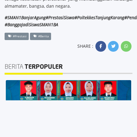
almamater, bangsa, dan negara.
#SMAN1BanjarAgung#PrestasiSiswa#PoltekkesTanjungKarang#Pen
#BanggaJadiSiswaSMAN1BA
#Prestasi
#Berita
SHARE :
BERITA
TERPOPULER