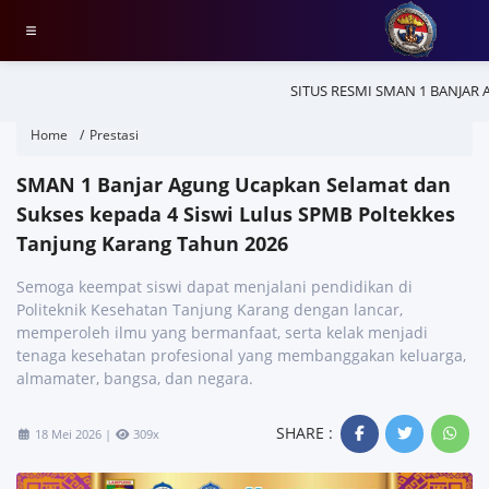
SITUS RESMI SMAN 1 BANJAR
Home
Prestasi
SMAN 1 Banjar Agung Ucapkan Selamat dan
Sukses kepada 4 Siswi Lulus SPMB Poltekkes
Tanjung Karang Tahun 2026
Semoga keempat siswi dapat menjalani pendidikan di
Politeknik Kesehatan Tanjung Karang dengan lancar,
memperoleh ilmu yang bermanfaat, serta kelak menjadi
tenaga kesehatan profesional yang membanggakan keluarga,
almamater, bangsa, dan negara.
SHARE :
18 Mei 2026 |
309x