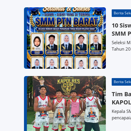
Berita Sek
10 Sis
SMM P
Seleksi 
Tahun 20
Berita Sek
Tim Ba
KAPOL
Kepala S
pencapaia