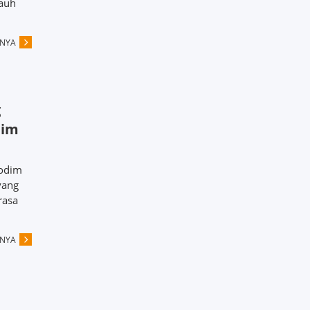
jauh
PNYA
g
dim
Kodim
yang
rasa
PNYA