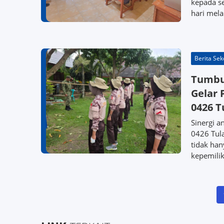
kepada se
hari mela
Berita Sek
Tumbuh
Gelar 
0426 
Sinergi 
0426 Tul
tidak han
kepemilik