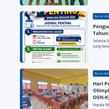
Berita Sek
Pengu
Tahun 
Selamat 
yang berp
Berita Sek
Hari 
Olimpi
OSN-K)
Kepala S