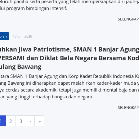
luruh panitia serta peserta yang telah mempersiapkan diri jauh-
lui program bimbingan intensif.
SELENGKA
olah
18 Juni 2026
kan Jiwa Patriotisme, SMAN 1 Banjar Agun
PERSAMI dan Diklat Bela Negara Bersama Ko
Tulang Bawang
antara SMAN 1 Banjar Agung dan Korp Kadet Republik Indonesia 
ang Bawang ini diharapkan dapat melahirkan kader-kader muda 
ya cerdas secara akademik, tetapi juga memiliki mental baja dan 
an yang tinggi terhadap bangsa dan negara.
SELENGKA
1
2
3
›
»