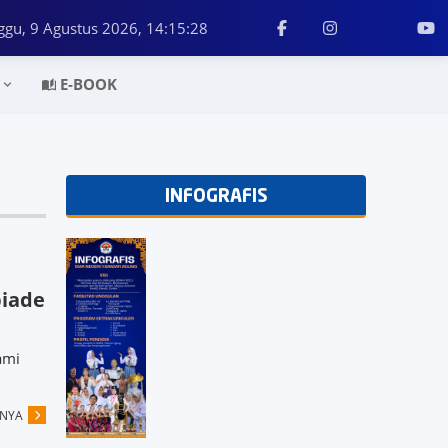
ggu, 9 Agustus 2026,
14:15:28
E-BOOK
INFOGRAFIS
piade
ami
PNYA