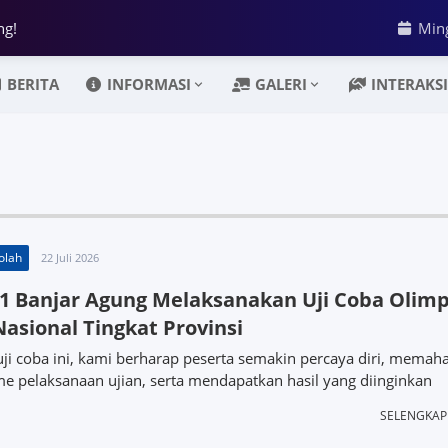
ng!
Min
BERITA
INFORMASI
GALERI
INTERAKSI
olah
22 Juli 2026
 Banjar Agung Melaksanakan Uji Coba Olim
Nasional Tingkat Provinsi
uji coba ini, kami berharap peserta semakin percaya diri, memah
 pelaksanaan ujian, serta mendapatkan hasil yang diinginkan
SELENGKA