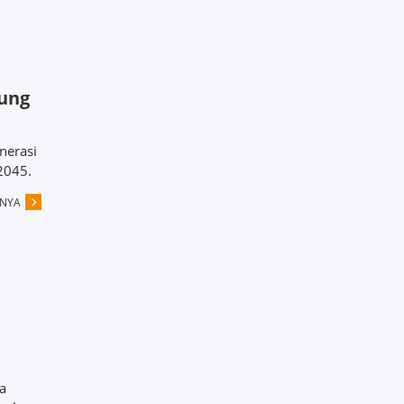
ung
nerasi
2045.
PNYA
a