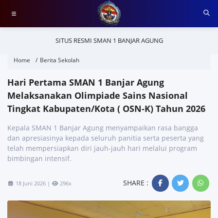
SITUS RESMI SMAN 1 BANJAR AGUNG
Home
Berita Sekolah
Hari Pertama SMAN 1 Banjar Agung
Melaksanakan Olimpiade Sains Nasional
Tingkat Kabupaten/Kota ( OSN-K) Tahun 2026
Kepala SMAN 1 Banjar Agung menyampaikan rasa bangga
dan apresiasinya kepada seluruh panitia serta peserta yang
telah mempersiapkan diri jauh-jauh hari melalui program
bimbingan intensif.
SHARE :
18 Juni 2026 |
296x