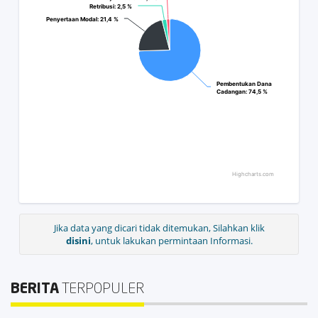
Retribusi
Retribusi
: 2,5 %
: 2,5 %
Penyertaan Modal
Penyertaan Modal
: 21,4 %
: 21,4 %
Pembentukan Dana
Pembentukan Dana
Cadangan
Cadangan
: 74,5 %
: 74,5 %
Highcharts.com
Jika data yang dicari tidak ditemukan, Silahkan klik
disini
, untuk lakukan permintaan Informasi.
BERITA
TERPOPULER