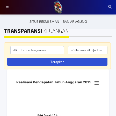
SITUS RESMI SMAN 1 BANJAR AGUNG
TRANSPARANSI
KEUANGAN
Terapkan
Realisasi Pendapatan Tahun Anggaran 2015
Pajak Daerah
Pajak Daerah
: 1,6 %
: 1,6 %